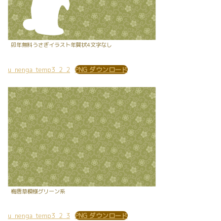
卯年無料うさぎイラスト年賀状4文字なし
u_nenga_temp3_2_2
PNG ダウンロード
梅唐草模様グリーン系
u_nenga_temp3_2_3
PNG ダウンロード