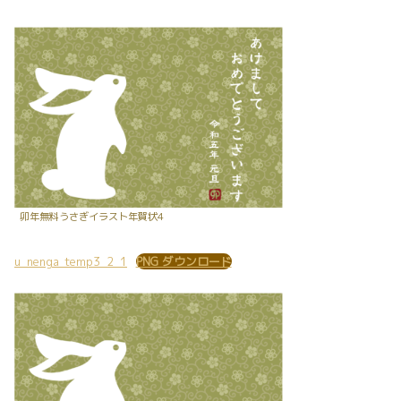
卯年無料うさぎイラスト年賀状4
u_nenga_temp3_2_1
PNG ダウンロード