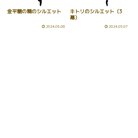
金平糖の精のシルエット
キトリのシルエット（3
幕）
2024.05.08
2024.05.07